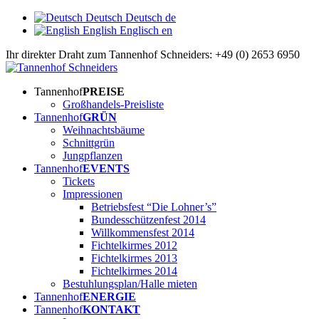
Deutsch
Deutsch
de
English
Englisch
en
Ihr direkter Draht zum Tannenhof Schneiders: +49 (0) 2653 6950
Tannenhof
PREISE
Großhandels-Preisliste
Tannenhof
GRÜN
Weihnachtsbäume
Schnittgrün
Jungpflanzen
Tannenhof
EVENTS
Tickets
Impressionen
Betriebsfest “Die Lohner’s”
Bundesschützenfest 2014
Willkommensfest 2014
Fichtelkirmes 2012
Fichtelkirmes 2013
Fichtelkirmes 2014
Bestuhlungsplan/Halle mieten
Tannenhof
ENERGIE
Tannenhof
KONTAKT