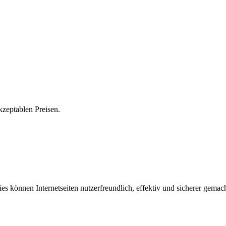
zep­ta­blen Prei­sen.
können Internetseiten nutzerfreundlich, effektiv und sicherer gemacht