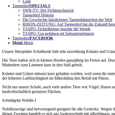
Lage
Tannenhof
SPECIALS
SWR-TV: Der Fichtenschorsch
Tannenhof Historie
Die Geschichte hässlichsten Tannenbäumchen der Welt
RHEIN-ZEITUNG: Auf Tannenhof hat die Zukunft bere
TASPO: Fichtelkirmes brachte die Wende
TASPO: Gut gefahren mt Subunternehmern
Tannenhof
FACEBOOK
Menü
Menü
Unsere Shropshire Schafherde hält sehr zuverlässig Kräuter und Gräs
Die Tiere halten sich in kleinen Herden ganzjährig im Freien auf. D
Muttertiere zum Lammen kurz in den Stall geholt.
Kräuter und Gräser müssen kurz gehalten werden, weil sonst die u
der höheren Luftfeuchtigkeit im Mikroklima den Befall mit Pilzen.
Nicht nur unsere Schafe, auch viele andere Tiere wie Vögel, Hase
landwirtschaftlich genutzen Flächen.
Schnittgrün Nobilis I
Nobiliszweige sind hervorragend geeignet für alle Gestecke. Wegen ih
diesen Zweigen handelt es sich um Ausleseschnitt mit silberblauen,