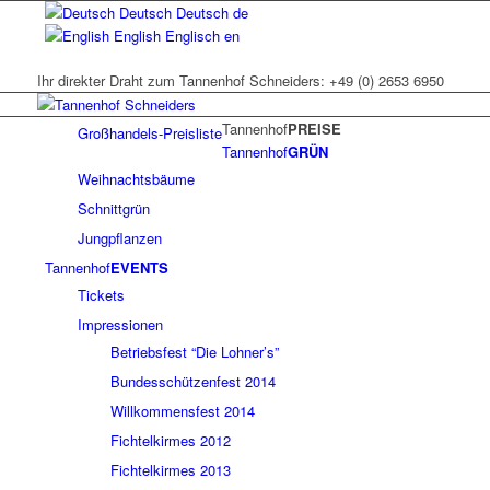
Deutsch
Deutsch
de
English
Englisch
en
Ihr direkter Draht zum Tannenhof Schneiders: +49 (0) 2653 6950
Tannenhof
PREISE
Großhandels-Preisliste
Tannenhof
GRÜN
Weihnachtsbäume
Schnittgrün
Jungpflanzen
Tannenhof
EVENTS
Tickets
Impressionen
Betriebsfest “Die Lohner’s”
Bundesschützenfest 2014
Willkommensfest 2014
Fichtelkirmes 2012
Fichtelkirmes 2013